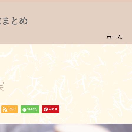
技まとめ
ホーム
実
RSS
feedly
Pin it