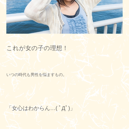
これが女の子の理想！
いつの時代も男性を悩ますもの。
「女心はわからん…( ﾟДﾟ)」