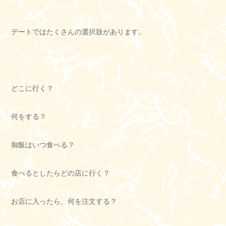
デートではたくさんの選択肢があります。
どこに行く？
何をする？
御飯はいつ食べる？
食べるとしたらどの店に行く？
お店に入ったら、何を注文する？