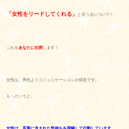
「女性をリードしてくれる」
と言う点について！
これを
あなたに伝授
します！
女性は、男性よりコミュニケーションが得意です。
もっというと、
女性は、言葉に含まれた気持ちを理解して行動しています。