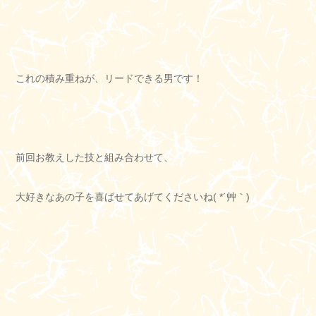
これの積み重ねが、リードできる男です！
前回お教えした技と組み合わせて、
大好きなあの子を喜ばせてあげてくださいね( *´艸｀)