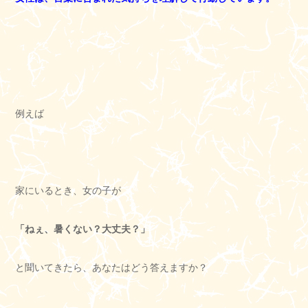
例えば
家にいるとき、女の子が
「ねぇ、暑くない？大丈夫？」
と聞いてきたら、あなたはどう答えますか？