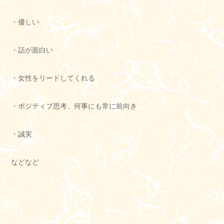
・優しい
・話が面白い
・女性をリードしてくれる
・ポジティブ思考、何事にも常に前向き
・誠実
などなど