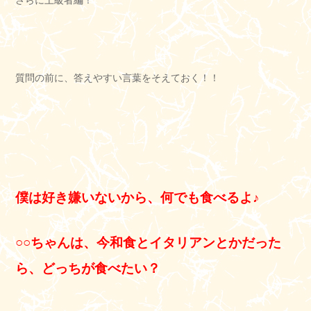
質問の前に、答えやすい言葉をそえておく！！
僕は好き嫌いないから、何でも食べるよ♪
○○ちゃんは、今和食とイタリアンとかだった
ら、どっちが食べたい？