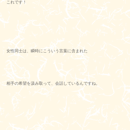
これです！
女性同士は、瞬時にこういう言葉に含まれた
相手の希望を汲み取って、会話しているんですね。