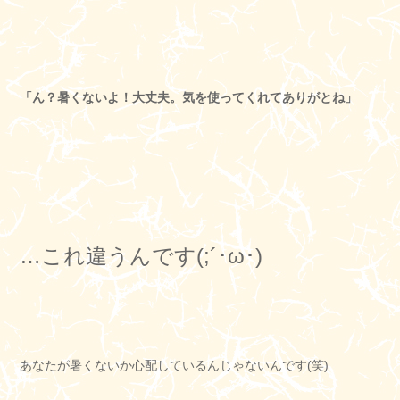
「ん？暑くないよ！大丈夫。気を使ってくれてありがとね」
…これ違うんです(;´･ω･)
あなたが暑くないか心配しているんじゃないんです(笑)